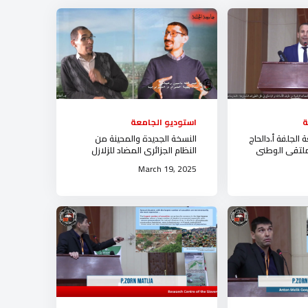
ة
استوديو الجامعة
الجلفة أ.دالحاج
النسخة الجديدة والمحينة من
ملتقى الوطني
النظام الجزائري المضاد للزلازل
 البحث العلمي
وكذا القديمة استوديو جامعة
March 19, 2025
الجلفة