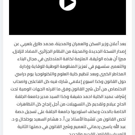
بعد أعلان وزير السكن والعمران والمدينة، محمد طارق بلعربي عن
إصدار النسخة الجديدة والمحينة من النظام الجزائري المضاد للزلازل،
مبرزا أن هذه الوثيقة، الملزمة لكافة المتدخلين في مجال البناء
والتعمير، ستسهم في تعزيز المنظومة الوطنية للوقاية وإدارة
المخاطر الكبرى وبعد تنظيم كلية العلوم والتكنولوجيا يوم دراسي
حول القانون وكذا اسبوع إعلامي شارك فيه كل الفاعلين واصحاب
الاختصاص من أجل شرح القانون وفق ما اقرته الجهات الوصية تحت
إشراف عميد الكلية احمد حفيفة وكذا السيد مدير جامعة الجلفة
الحاج عيلام وتقديم كل التسهيلات من أجل إنجاح كل التظاهرات
الخاصة بالحدث وعكف استوديوا جامعة الجلفة على تسجيل حصة
تخص القانون من تنشيط الأستاذ ين أ. د هشام السعيد بوخلخال و د.
عبد الله ياسين رحماني لتعميم وشرح القانون في حصتها الثانية
للتعريف بالقانون القديم والجديد .